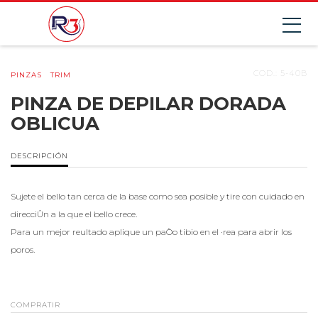
COD.: 5-40B
PINZAS
TRIM
PINZA DE DEPILAR DORADA
OBLICUA
DESCRIPCIÓN
Sujete el bello tan cerca de la base como sea posible y tire con cuidado en
direcciÛn a la que el bello crece.
Para un mejor reultado aplique un paÒo tibio en el ·rea para abrir los
poros.
COMPRATIR